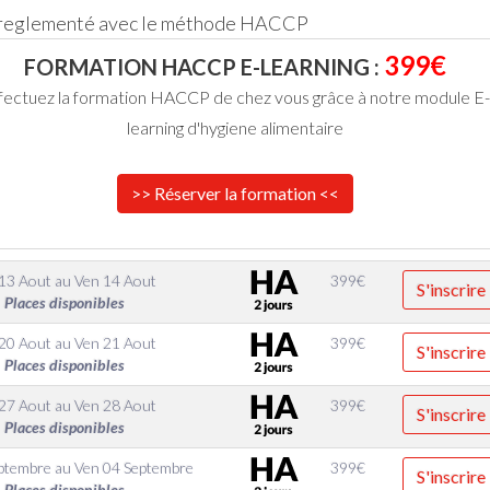
 reglementé avec le méthode HACCP
399€
FORMATION HACCP E-LEARNING :
fectuez la formation HACCP de chez vous grâce à notre module E-
learning d'hygiene alimentaire
>> Réserver la formation <<
 13 Aout
au
Ven 14 Aout
399
€
S'inscrire
Places disponibles
 20 Aout
au
Ven 21 Aout
399
€
S'inscrire
Places disponibles
 27 Aout
au
Ven 28 Aout
399
€
S'inscrire
Places disponibles
eptembre
au
Ven 04 Septembre
399
€
S'inscrire
Places disponibles