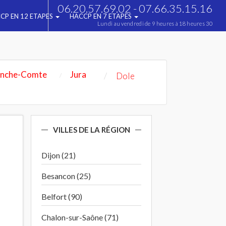
06.20.57.69.02 - 07.66.35.15.16
CP EN 12 ETAPES
HACCP EN 7 ETAPES
Lundi au vendredi de 9 heures à 18 heures 30
anche-Comte
Jura
Dole
VILLES DE LA RÉGION
Dijon (21)
Besancon (25)
Belfort (90)
Chalon-sur-Saône (71)