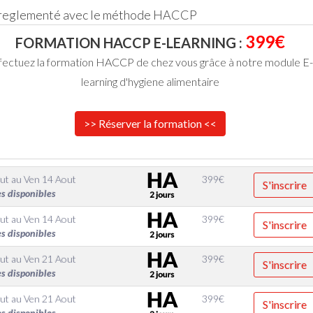
 reglementé avec le méthode HACCP
399€
FORMATION HACCP E-LEARNING :
fectuez la formation HACCP de chez vous grâce à notre module E-
learning d'hygiene alimentaire
>> Réserver la formation <<
ut
au
Ven 14 Aout
399
€
S'inscrire
es disponibles
ut
au
Ven 14 Aout
399
€
S'inscrire
es disponibles
ut
au
Ven 21 Aout
399
€
S'inscrire
es disponibles
ut
au
Ven 21 Aout
399
€
S'inscrire
es disponibles