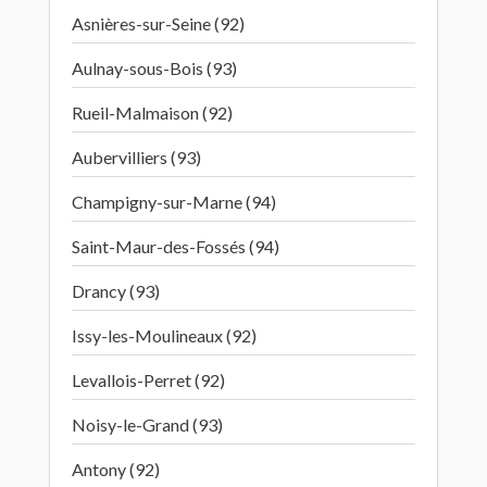
Asnières-sur-Seine (92)
Aulnay-sous-Bois (93)
Rueil-Malmaison (92)
Aubervilliers (93)
Champigny-sur-Marne (94)
Saint-Maur-des-Fossés (94)
Drancy (93)
Issy-les-Moulineaux (92)
Levallois-Perret (92)
Noisy-le-Grand (93)
Antony (92)