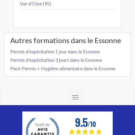
Val-d'Oise (95)
Autres formations dans le Essonne
Permis d'exploitation 1 jour dans le Essonne
Permis d'exploitation 3 jours dans le Essonne
Pack Permis + Hygiène alimentaire dans le Essonne
Toggle
navigation