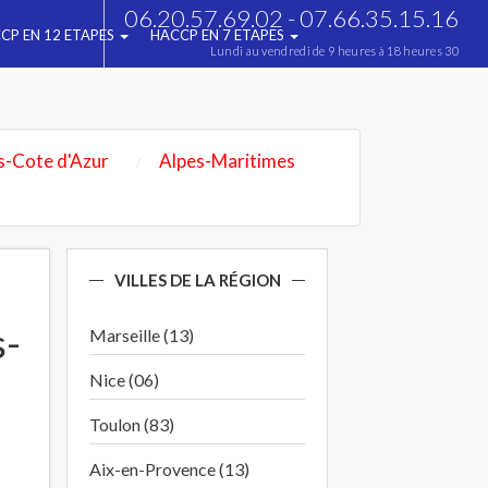
06.20.57.69.02 - 07.66.35.15.16
CP EN 12 ETAPES
HACCP EN 7 ETAPES
Lundi au vendredi de 9 heures à 18 heures 30
s-Cote d'Azur
Alpes-Maritimes
VILLES DE LA RÉGION
s-
Marseille (13)
Nice (06)
Toulon (83)
Aix-en-Provence (13)