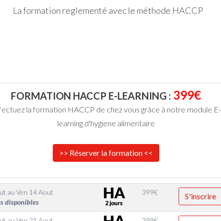
La formation reglementé avec le méthode HACCP
399€
FORMATION HACCP E-LEARNING :
fectuez la formation HACCP de chez vous grâce à notre module E-
learning d'hygiene alimentaire
>> Réserver la formation <<
ut
au
Ven 14 Aout
399
€
S'inscrire
s disponibles
ut
au
Ven 21 Aout
399
€