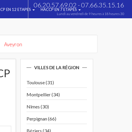
06.20.57.69.02 - 07.66.35.15.16
CP EN 12 ETAPES
HACCP EN 7 ETAPES
Lundi au vendredi de 9 heures à 18 heures 30
Aveyron
VILLES DE LA RÉGION
CP
Toulouse (31)
Montpellier (34)
Nîmes (30)
Perpignan (66)
Béziers (34)