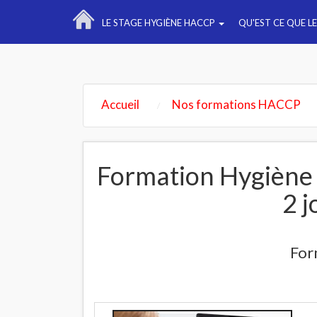
LE STAGE HYGIÈNE HACCP
QU'EST CE QUE L
Accueil
Nos formations HACCP
Formation Hygiène
2 j
For