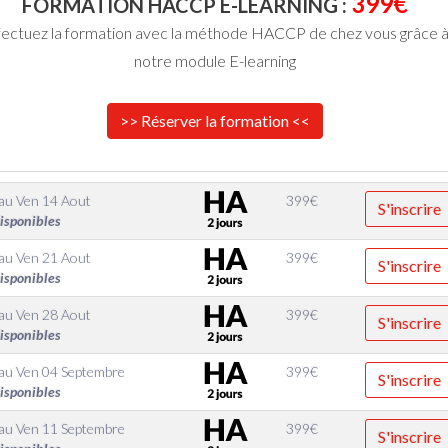
399€
FORMATION HACCP E-LEARNING :
fectuez la formation avec la méthode HACCP de chez vous grâce 
notre module E-learning
>> Réserver la formation <<
au
Ven 14 Aout
399
€
S'inscrire
disponibles
au
Ven 21 Aout
399
€
S'inscrire
disponibles
au
Ven 28 Aout
399
€
S'inscrire
disponibles
au
Ven 04 Septembre
399
€
S'inscrire
disponibles
au
Ven 11 Septembre
399
€
S'inscrire