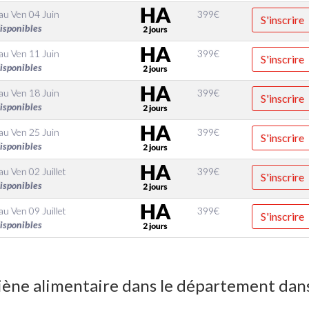
au
Ven 04 Juin
399
€
S'inscrire
disponibles
au
Ven 11 Juin
399
€
S'inscrire
disponibles
au
Ven 18 Juin
399
€
S'inscrire
disponibles
au
Ven 25 Juin
399
€
S'inscrire
disponibles
au
Ven 02 Juillet
399
€
S'inscrire
disponibles
au
Ven 09 Juillet
399
€
S'inscrire
disponibles
ène alimentaire dans le département dans