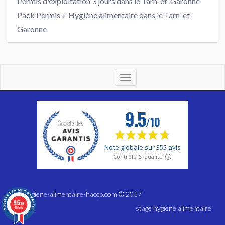
Permis d'exploitation 3 jours dans le Tarn-et-Garonne
Pack Permis + Hygiène alimentaire dans le Tarn-et-
Garonne
Toggle
navigation
www.hygiene-alimentaire-haccp.com © 2017
9.5
/10
stage hygiene alimentaire
355 avis