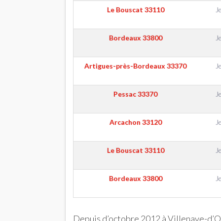
Le Bouscat
33110
J
Bordeaux
33800
J
Artigues-près-Bordeaux
33370
J
Pessac
33370
J
Arcachon
33120
J
Le Bouscat
33110
J
Bordeaux
33800
J
Depuis d’octobre 2012 à Villenave-d’Or