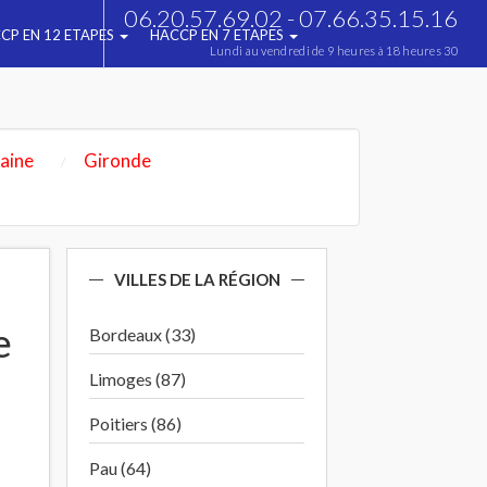
06.20.57.69.02 - 07.66.35.15.16
CP EN 12 ETAPES
HACCP EN 7 ETAPES
Lundi au vendredi de 9 heures à 18 heures 30
aine
Gironde
VILLES DE LA RÉGION
e
Bordeaux (33)
Limoges (87)
Poitiers (86)
Pau (64)