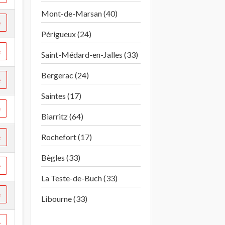
Mont-de-Marsan (40)
e
Périgueux (24)
e
Saint-Médard-en-Jalles (33)
Bergerac (24)
e
Saintes (17)
e
Biarritz (64)
e
Rochefort (17)
Bègles (33)
e
La Teste-de-Buch (33)
e
Libourne (33)
e