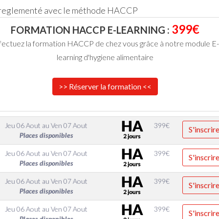
 reglementé avec le méthode HACCP
399€
FORMATION HACCP E-LEARNING :
fectuez la formation HACCP de chez vous grâce à notre module E-
learning d'hygiene alimentaire
>> Réserver la formation <<
Jeu 06 Aout
au
Ven 07 Aout
399
€
S'inscrir
Places disponibles
Jeu 06 Aout
au
Ven 07 Aout
399
€
S'inscrir
Places disponibles
Jeu 06 Aout
au
Ven 07 Aout
399
€
S'inscrir
Places disponibles
Jeu 06 Aout
au
Ven 07 Aout
399
€
S'inscrir
Places disponibles