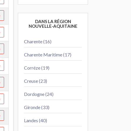
e
DANS LA RÉGION
NOUVELLE-AQUITAINE
e
Charente (16)
e
Charente Maritime (17)
e
Corréze (19)
Creuse (23)
e
Dordogne (24)
e
Gironde (33)
e
Landes (40)