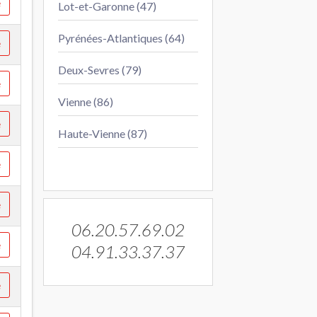
e
Lot-et-Garonne (47)
Pyrénées-Atlantiques (64)
e
Deux-Sevres (79)
e
Vienne (86)
e
Haute-Vienne (87)
e
e
06.20.57.69.02
e
04.91.33.37.37
e